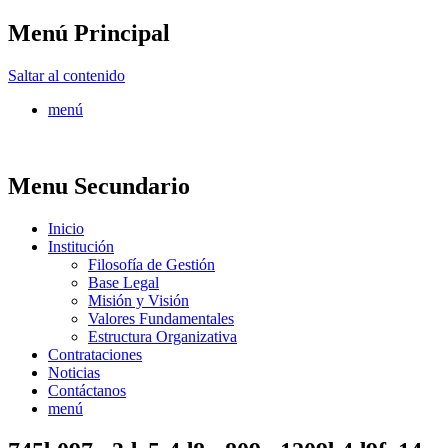
Menú Principal
FONTUR
Saltar al contenido
menú
Menu Secundario
Inicio
Institución
Filosofía de Gestión
Base Legal
Misión y Visión
Valores Fundamentales
Estructura Organizativa
Contrataciones
Noticias
Contáctanos
menú