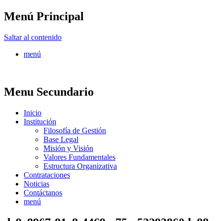
Menú Principal
FONTUR
Saltar al contenido
menú
Menu Secundario
Inicio
Institución
Filosofía de Gestión
Base Legal
Misión y Visión
Valores Fundamentales
Estructura Organizativa
Contrataciones
Noticias
Contáctanos
menú