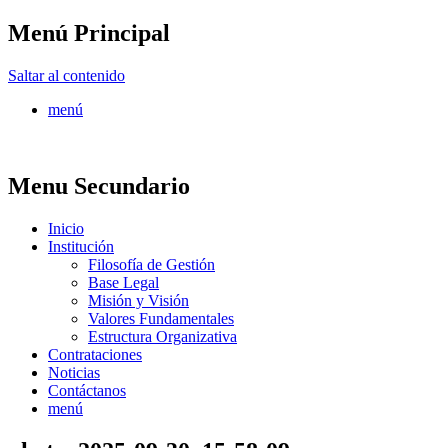
Menú Principal
FONTUR
Saltar al contenido
menú
Menu Secundario
Inicio
Institución
Filosofía de Gestión
Base Legal
Misión y Visión
Valores Fundamentales
Estructura Organizativa
Contrataciones
Noticias
Contáctanos
menú