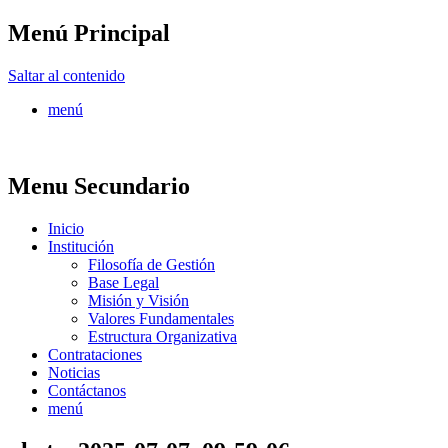
Menú Principal
FONTUR
Saltar al contenido
menú
Menu Secundario
Inicio
Institución
Filosofía de Gestión
Base Legal
Misión y Visión
Valores Fundamentales
Estructura Organizativa
Contrataciones
Noticias
Contáctanos
menú