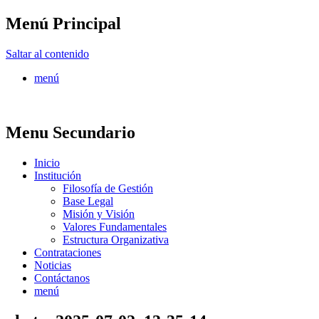
Menú Principal
FONTUR
Saltar al contenido
menú
Menu Secundario
Inicio
Institución
Filosofía de Gestión
Base Legal
Misión y Visión
Valores Fundamentales
Estructura Organizativa
Contrataciones
Noticias
Contáctanos
menú