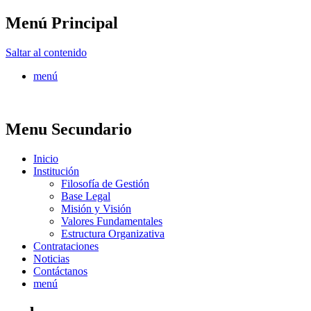
Menú Principal
FONTUR
Saltar al contenido
menú
Menu Secundario
Inicio
Institución
Filosofía de Gestión
Base Legal
Misión y Visión
Valores Fundamentales
Estructura Organizativa
Contrataciones
Noticias
Contáctanos
menú