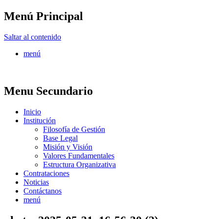
Menú Principal
FONTUR
Saltar al contenido
menú
Menu Secundario
Inicio
Institución
Filosofía de Gestión
Base Legal
Misión y Visión
Valores Fundamentales
Estructura Organizativa
Contrataciones
Noticias
Contáctanos
menú