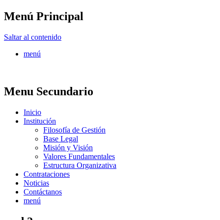
Menú Principal
FONTUR
Saltar al contenido
menú
Menu Secundario
Inicio
Institución
Filosofía de Gestión
Base Legal
Misión y Visión
Valores Fundamentales
Estructura Organizativa
Contrataciones
Noticias
Contáctanos
menú