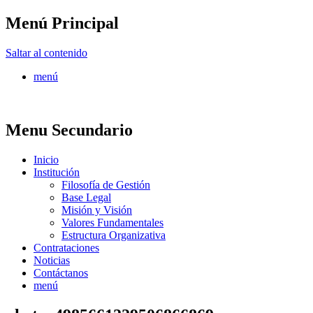
Menú Principal
FONTUR
Saltar al contenido
menú
Menu Secundario
Inicio
Institución
Filosofía de Gestión
Base Legal
Misión y Visión
Valores Fundamentales
Estructura Organizativa
Contrataciones
Noticias
Contáctanos
menú