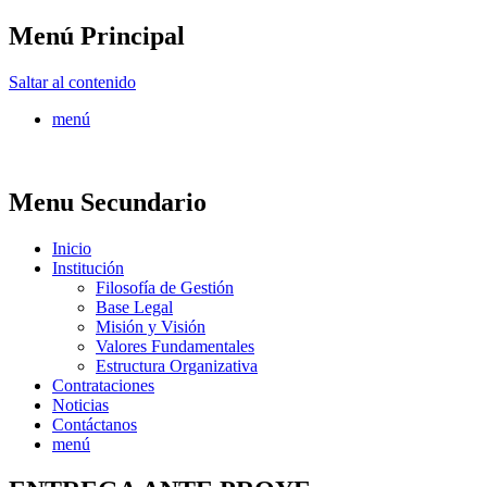
Menú Principal
FONTUR
Saltar al contenido
menú
Menu Secundario
Inicio
Institución
Filosofía de Gestión
Base Legal
Misión y Visión
Valores Fundamentales
Estructura Organizativa
Contrataciones
Noticias
Contáctanos
menú