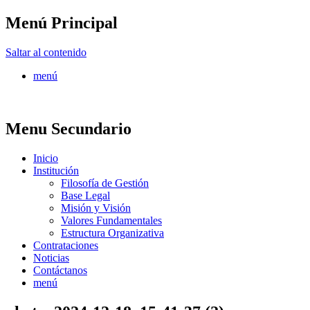
Menú Principal
FONTUR
Saltar al contenido
menú
Menu Secundario
Inicio
Institución
Filosofía de Gestión
Base Legal
Misión y Visión
Valores Fundamentales
Estructura Organizativa
Contrataciones
Noticias
Contáctanos
menú