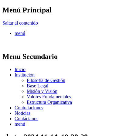
Menú Principal
FONTUR
Saltar al contenido
menú
Menu Secundario
Inicio
Institución
Filosofía de Gestión
Base Legal
Misión y Visión
Valores Fundamentales
Estructura Organizativa
Contrataciones
Noticias
Contáctanos
menú