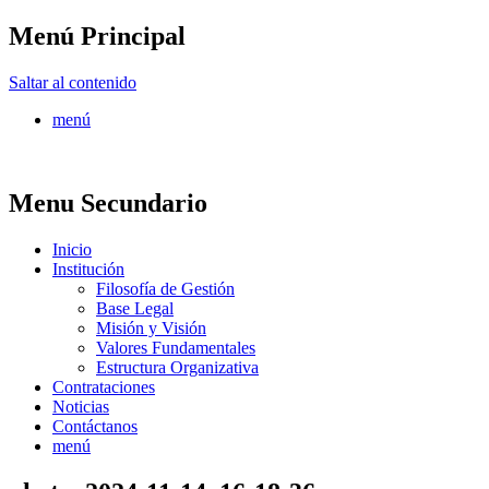
Menú Principal
FONTUR
Saltar al contenido
menú
Menu Secundario
Inicio
Institución
Filosofía de Gestión
Base Legal
Misión y Visión
Valores Fundamentales
Estructura Organizativa
Contrataciones
Noticias
Contáctanos
menú