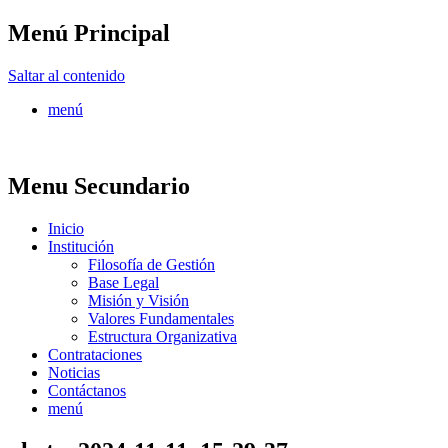
Menú Principal
FONTUR
Saltar al contenido
menú
Menu Secundario
Inicio
Institución
Filosofía de Gestión
Base Legal
Misión y Visión
Valores Fundamentales
Estructura Organizativa
Contrataciones
Noticias
Contáctanos
menú